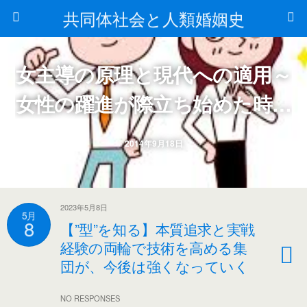
共同体社会と人類婚姻史
女主導の原理と現代への適用～
女性の躍進が際立ち始めた時代
背景～
2014年9月18日
2023年5月8日
5月
8
【”型”を知る】本質追求と実戦
経験の両輪で技術を高める集
団が、今後は強くなっていく
NO RESPONSES