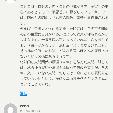
自分自身・自分の身内・自分の地域が世界（宇宙）の中
心であるとする「中華思想」に根ざしている「幇」で
は、国家との関係よりも幇の関係、繁栄が最優先されま
す。
例えば、中国人と何かを約束した時には、この幇の関係
のどの位置に自分がいるかによって約束が守られるかが
決まります。一番奥底の幇に入っていれば、命を賭して
も、何百年かかろうが、成し遂げようとするけれども、
その浅い位置にいれば、どんな約束もほとんど履行され
ないという関係にあるようです。
絶対的な人間関係の原理（＝幇）を結んだ人間に対して
は、あらゆる契約や法律を上回って信義を貫くが、その
幇に入っていない人間に対しては、逆にどんな裏切りを
していもいいという、極端な二面性を孕んだシステムだ
ということですね。
返信
echo
2007年10月24日