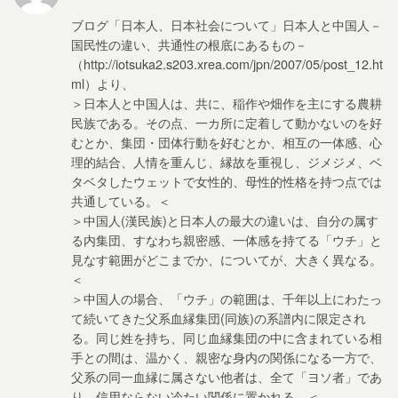
ブログ「日本人、日本社会について」日本人と中国人－
国民性の違い、共通性の根底にあるもの－
（http://iotsuka2.s203.xrea.com/jpn/2007/05/post_12.ht
ml）より、
＞日本人と中国人は、共に、稲作や畑作を主にする農耕
民族である。その点、一カ所に定着して動かないのを好
むとか、集団・団体行動を好むとか、相互の一体感、心
理的結合、人情を重んじ、縁故を重視し、ジメジメ、ベ
タベタしたウェットで女性的、母性的性格を持つ点では
共通している。＜
＞中国人(漢民族)と日本人の最大の違いは、自分の属す
る内集団、すなわち親密感、一体感を持てる「ウチ」と
見なす範囲がどこまでか、についてが、大きく異なる。
＜
＞中国人の場合、「ウチ」の範囲は、千年以上にわたっ
て続いてきた父系血縁集団(同族)の系譜内に限定され
る。同じ姓を持ち、同じ血縁集団の中に含まれている相
手との間は、温かく、親密な身内の関係になる一方で、
父系の同一血縁に属さない他者は、全て「ヨソ者」であ
り、信用ならない冷たい関係に置かれる。＜