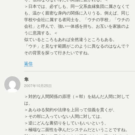
＞日本では、必ずしも、同一父系血縁集団に属さなくて
も、温かく親密な身内の関係に入りうる。例えば、同じ
学校や会社に属する者同士を、「ウチの学校」「ウチの
会社」と呼んで、強い一体感を持ち、お互いを家族のよ
うに意識する。＜
似ているところもあれば全然違うところもある。
「ウチ」と見なす範囲がこのように異なるのはなんで？
その背景を探って行きたいですね。
返信
隼
2007年10月25日
＞対的な人間関係の原理（＝幇）を結んだ人間に対して
は、
＞あらゆる契約や法律を上回って信義を貫くが、
＞その幇に入っていない人間に対しては、
＞逆にどんな裏切りをしていもいいという、
＞極端な二面性を孕んだシステムだということですね。