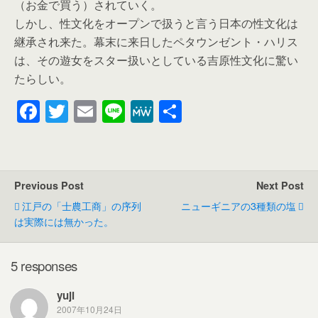
（お金で買う）されていく。
しかし、性文化をオープンで扱うと言う日本の性文化は
継承され来た。幕末に来日したペタウンゼント・ハリス
は、その遊女をスター扱いとしている吉原性文化に驚い
たらしい。
F
T
E
Li
M
共
a
wi
m
n
e
有
c
tt
ail
e
W
e
er
e
Previous Post
Next Post
b
江戸の「士農工商」の序列
ニューギニアの3種類の塩
o
は実際には無かった。
o
k
5 responses
yuji
2007年10月24日