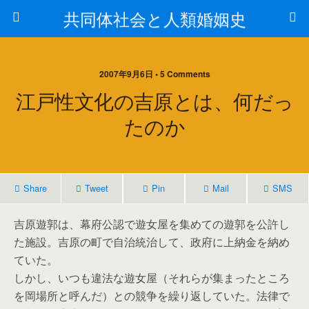
共同体社会と人類婚姻史
2007年9月6日 • 5 Comments
江戸性文化の吉原とは、何だっ
たのか
Share
Tweet
Pin
Mail
SMS
吉原遊郭は、幕府公認で遊女屋を集めての遊郭を公許し
た施設。吉原の町で自治統治して、政府に上納金を納め
ていた。
しかし、いつも違法な遊女屋（それらが集まったところ
を岡場所と呼んだ）との競争を繰り返していた。法律で