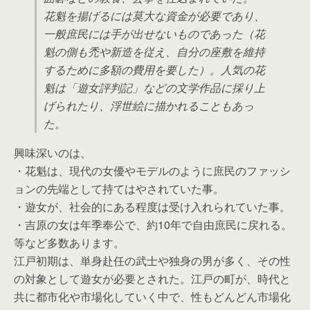
花魁を揚げるには莫大な資金が必要であり、
一般庶民には手が出せないものであった（花
魁の側も禿や新造を従え、自分の座敷を維持
するために多額の費用を要した）。人気の花
魁は「遊女評判記」などの文学作品に採り上
げられたり、浮世絵に描かれることもあっ
た。
興味深いのは、
・花魁は、現代の女優やモデルのように庶民のファッシ
ョンの先端として持てはやされていた事。
・遊女が、社会的にある程度は受け入れられていた事。
・吉原の女は年季奉公で、約10年で自由庶民に戻れる。
等など多数あります。
江戸初期は、単身赴任の武士や独身の男が多く、その性
の対象として遊女が必要とされた。江戸の町が、時代と
共に都市化や市場化していく中で、性もどんどん市場化