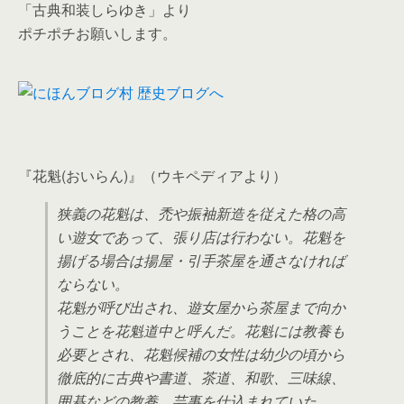
「古典和装しらゆき」より
ポチポチお願いします。
『花魁(おいらん)』（ウキペディアより）
狭義の花魁は、禿や振袖新造を従えた格の高
い遊女であって、張り店は行わない。花魁を
揚げる場合は揚屋・引手茶屋を通さなければ
ならない。
花魁が呼び出され、遊女屋から茶屋まで向か
うことを花魁道中と呼んだ。花魁には教養も
必要とされ、花魁候補の女性は幼少の頃から
徹底的に古典や書道、茶道、和歌、三味線、
囲碁などの教養、芸事を仕込まれていた。